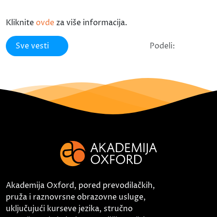
Kliknite
ovde
za više informacija.
Sve vesti
Podeli:
Akademija Oxford, pored prevodilačkih,
pruža i raznovrsne obrazovne usluge,
uključujući kurseve jezika, stručno