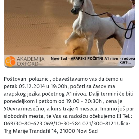
Poštovani polaznici, obaveštavamo vas da ćemo u
petak 05.12.2014 u 19:00h, početi sa časovima
arapskog jezika početnog A1 nivoa. Dalji termini će biti
ponedeljkom i petkom od 19:00 - 20:30h , cena je
50evra/mesečno, a kurs traje 4 meseca. Imamo još par
slobodnih mesta, te Vas sa radošću očekujemo !!! Tel.:
069/30-80-623 069/10-30-584 021/300-8121 Ulica:
Trg Marije Trandafil 14, 21000 Novi Sad