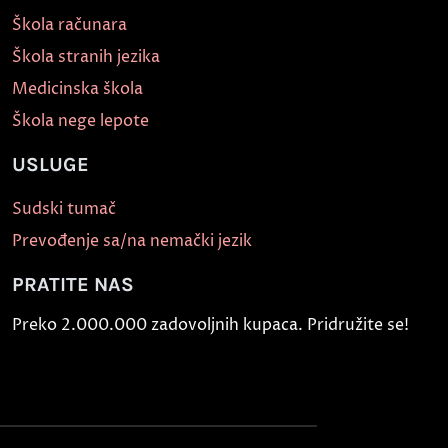
Škola računara
Škola stranih jezika
Medicinska škola
Škola nege lepote
USLUGE
Sudski tumač
Prevođenje sa/na nemački jezik
PRATITE NAS
Preko 2.000.000 zadovoljnih kupaca. Pridružite se!