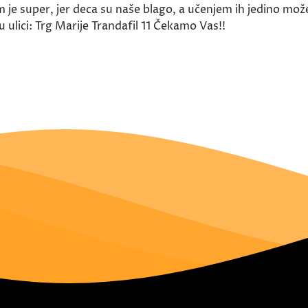
m je super, jer deca su naše blago, a učenjem ih jedino mož
ulici: Trg Marije Trandafil 11 Čekamo Vas!!