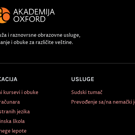
uža i raznovrsne obrazovne usluge,
nje i obuke za različite veštine.
ACIJA
USLUGE
i kursevi i obuke
Sudski tumač
 računara
Prevođenje sa/na nemački j
stranih jezika
inska škola
nege lepote