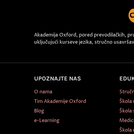
Akademija Oxford, pored prevodilačkih, pr
uključujući kurseve jezika, stručno usavršava
UPOZNAJTE NAS
EDUK
O nama
Stručn
Tim Akademije Oxford
Škola
Blog
Škola 
e-Learning
Medic
Škola 