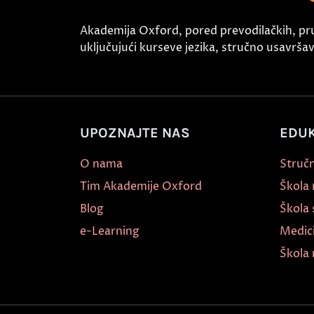
Akademija Oxford, pored prevodilačkih, pr
uključujući kurseve jezika, stručno usavršava
UPOZNAJTE NAS
EDUK
O nama
Stručn
Tim Akademije Oxford
Škola
Blog
Škola 
e-Learning
Medic
Škola 