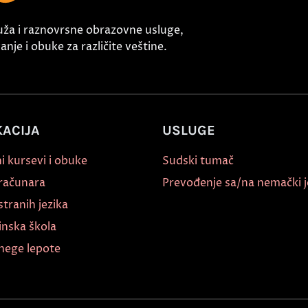
uža i raznovrsne obrazovne usluge,
nje i obuke za različite veštine.
ACIJA
USLUGE
i kursevi i obuke
Sudski tumač
 računara
Prevođenje sa/na nemački j
stranih jezika
inska škola
nege lepote