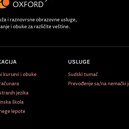
uža i raznovrsne obrazovne usluge,
nje i obuke za različite veštine.
ACIJA
USLUGE
i kursevi i obuke
Sudski tumač
 računara
Prevođenje sa/na nemački j
stranih jezika
inska škola
nege lepote