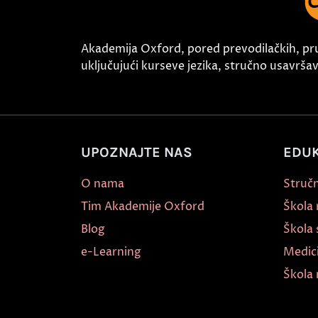
Akademija Oxford, pored prevodilačkih, pr
uključujući kurseve jezika, stručno usavršava
UPOZNAJTE NAS
EDUK
O nama
Stručn
Tim Akademije Oxford
Škola
Blog
Škola 
e-Learning
Medic
Škola 