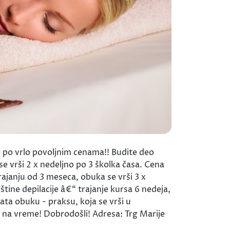
 po vrlo povoljnim cenama!! Budite deo
e vrši 2 x nedeljno po 3 školka časa. Cena
rajanju od 3 meseca, obuka se vrši 3 x
tine depilacije â€“ trajanje kursa 6 nedeja,
ta obuku - praksu, koja se vrši u
e na vreme! Dobrodošli! Adresa: Trg Marije