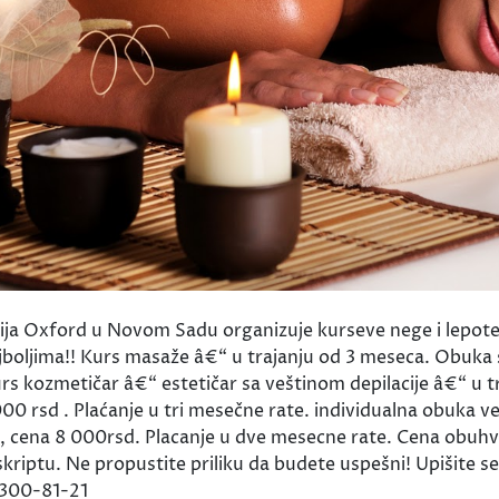
ja Oxford u Novom Sadu organizuje kurseve nege i lepote
jboljima!! Kurs masaže â€“ u trajanju od 3 meseca. Obuka s
rs kozmetičar â€“ estetičar sa veštinom depilacije â€“ u t
0 rsd . Plaćanje u tri mesečne rate. individualna obuka veš
a, cena 8 000rsd. Placanje u dve mesecne rate. Cena obuhva
kriptu. Ne propustite priliku da budete uspešni! Upišite s
/ 300-81-21