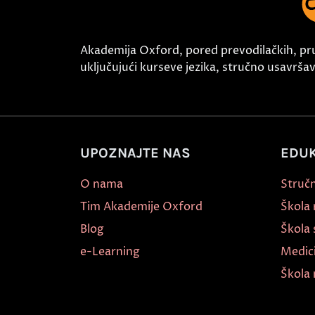
Akademija Oxford, pored prevodilačkih, pr
uključujući kurseve jezika, stručno usavršava
UPOZNAJTE NAS
EDUK
O nama
Stručn
Tim Akademije Oxford
Škola
Blog
Škola 
e-Learning
Medic
Škola 