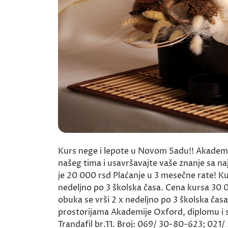
Kurs nege i lepote u Novom Sadu!! Akademi
našeg tima i usavršavajte vaše znanje sa na
je 20 000 rsd Plaćanje u 3 mesečne rate! Ku
nedeljno po 3 školska časa. Cena kursa 30 00
obuka se vrši 2 x nedeljno po 3 školska čas
prostorijama Akademije Oxford, diplomu i s
Trandafil br.11. Broj: 069/ 30-80-623; 021