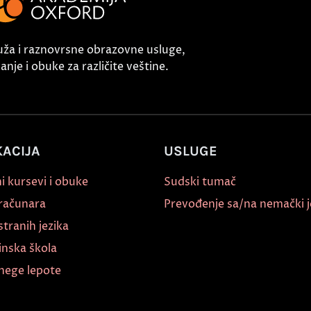
uža i raznovrsne obrazovne usluge,
nje i obuke za različite veštine.
ACIJA
USLUGE
i kursevi i obuke
Sudski tumač
 računara
Prevođenje sa/na nemački j
stranih jezika
inska škola
nege lepote