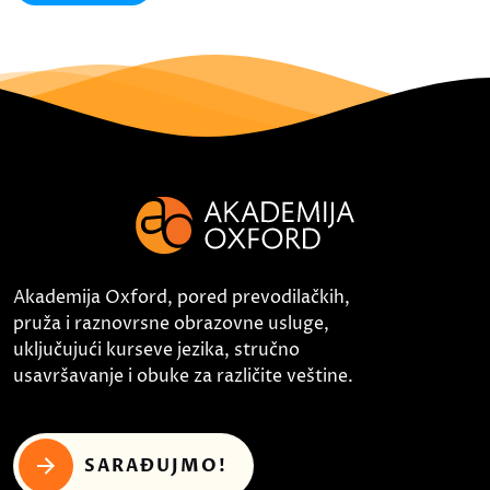
Akademija Oxford, pored prevodilačkih,
pruža i raznovrsne obrazovne usluge,
uključujući kurseve jezika, stručno
usavršavanje i obuke za različite veštine.
SARAĐUJMO!