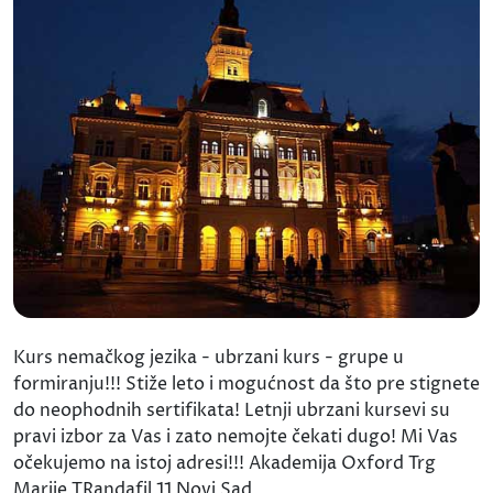
Kurs nemačkog jezika - ubrzani kurs - grupe u
formiranju!!! Stiže leto i mogućnost da što pre stignete
do neophodnih sertifikata! Letnji ubrzani kursevi su
pravi izbor za Vas i zato nemojte čekati dugo! Mi Vas
očekujemo na istoj adresi!!! Akademija Oxford Trg
Marije TRandafil 11 Novi Sad