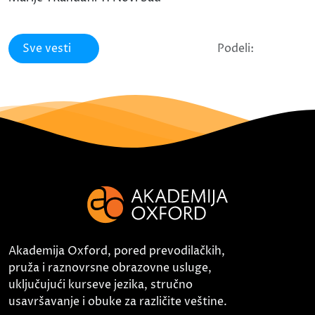
Sve vesti
Podeli:
Akademija Oxford, pored prevodilačkih,
pruža i raznovrsne obrazovne usluge,
uključujući kurseve jezika, stručno
usavršavanje i obuke za različite veštine.