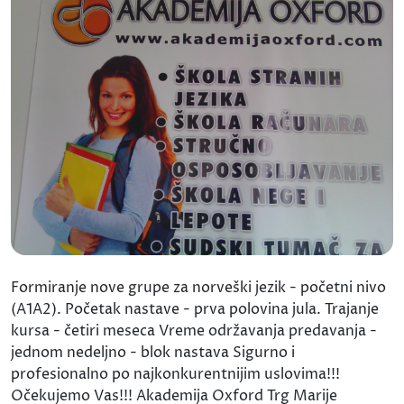
Formiranje nove grupe za norveški jezik - početni nivo
(A1A2). Početak nastave - prva polovina jula. Trajanje
kursa - četiri meseca Vreme održavanja predavanja -
jednom nedeljno - blok nastava Sigurno i
profesionalno po najkonkurentnijim uslovima!!!
Očekujemo Vas!!! Akademija Oxford Trg Marije