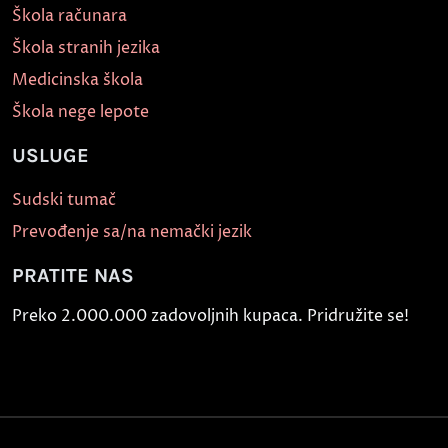
Škola računara
Škola stranih jezika
Medicinska škola
Škola nege lepote
USLUGE
Sudski tumač
Prevođenje sa/na nemački jezik
PRATITE NAS
Preko 2.000.000 zadovoljnih kupaca. Pridružite se!