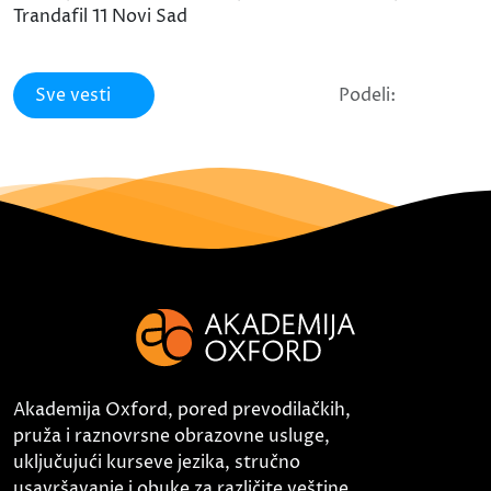
Trandafil 11 Novi Sad
Sve vesti
Podeli:
Akademija Oxford, pored prevodilačkih,
pruža i raznovrsne obrazovne usluge,
uključujući kurseve jezika, stručno
usavršavanje i obuke za različite veštine.