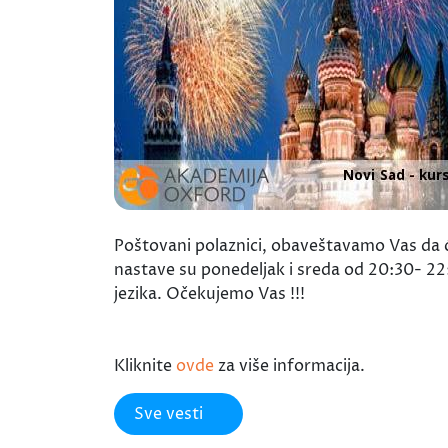
Poštovani polaznici, obaveštavamo Vas da će
nastave su ponedeljak i sreda od 20:30- 22
jezika. Očekujemo Vas !!!
Kliknite
ovde
za više informacija.
Sve vesti