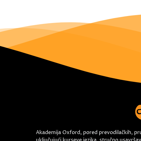
Akademija Oxford, pored prevodilačkih, pr
uključujući kurseve jezika, stručno usavršava