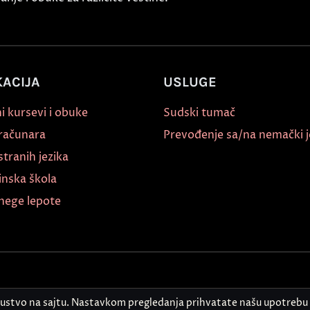
ACIJA
USLUGE
i kursevi i obuke
Sudski tumač
 računara
Prevođenje sa/na nemački j
stranih jezika
inska škola
nege lepote
kustvo na sajtu. Nastavkom pregledanja prihvatate našu upotrebu 