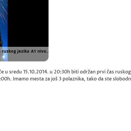
 u sredu 15.10.2014. u 20:30h biti održan prvi čas ruskog 
:00h. Imamo mesta za još 3 polaznika, tako da ste slobodn