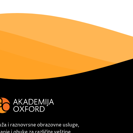
uža i raznovrsne obrazovne usluge,
nje i obuke za različite veštine.