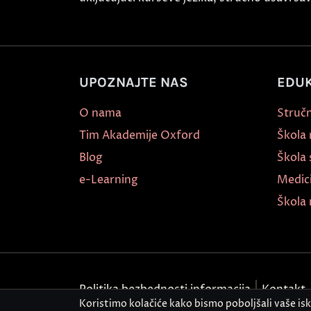
UPOZNAJTE NAS
EDUK
O nama
Stručn
Tim Akademije Oxford
Škola
Blog
Škola 
e-Learning
Medic
Škola 
Politika bezbednosti informacija
Kontakt
Koristimo kolačiće kako bismo poboljšali vaše is