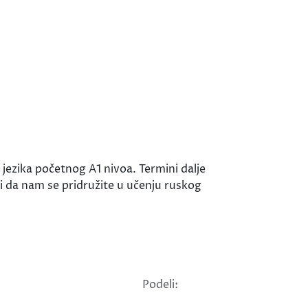
jezika početnog A1 nivoa. Termini dalje
i da nam se pridružite u učenju ruskog
Podeli: