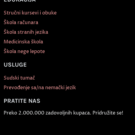
Stručni kursevi i obuke
Škola računara
Škola stranih jezika
Medicinska škola
Škola nege lepote
USLUGE
Sudski tumač
Prevođenje sa/na nemački jezik
PRATITE NAS
Preko 2.000.000 zadovoljnih kupaca. Pridružite se!