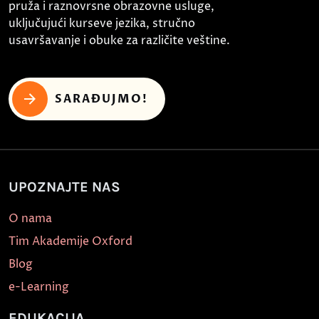
pruža i raznovrsne obrazovne usluge,
uključujući kurseve jezika, stručno
usavršavanje i obuke za različite veštine.
SARAĐUJMO!
UPOZNAJTE NAS
O nama
Tim Akademije Oxford
Blog
e-Learning
EDUKACIJA