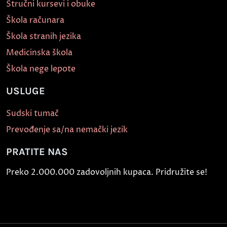
Stručni kursevi i obuke
Škola računara
Škola stranih jezika
Medicinska škola
Škola nege lepote
USLUGE
Sudski tumač
Prevođenje sa/na nemački jezik
PRATITE NAS
Preko 2.000.000 zadovoljnih kupaca. Pridružite se!