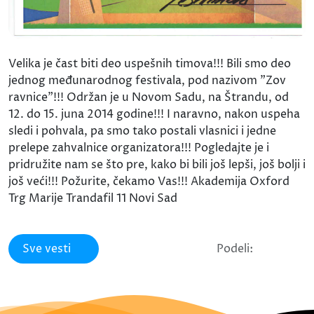
Velika je čast biti deo uspešnih timova!!! Bili smo deo
jednog međunarodnog festivala, pod nazivom "Zov
ravnice"!!! Održan je u Novom Sadu, na Štrandu, od
12. do 15. juna 2014 godine!!! I naravno, nakon uspeha
sledi i pohvala, pa smo tako postali vlasnici i jedne
prelepe zahvalnice organizatora!!! Pogledajte je i
pridružite nam se što pre, kako bi bili još lepši, još bolji i
još veći!!! Požurite, čekamo Vas!!! Akademija Oxford
Trg Marije Trandafil 11 Novi Sad
Sve vesti
Podeli: