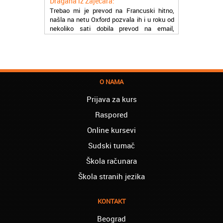
Trebao mi je prevod na Francuski hitno,
našla na netu Oxford pozvala ih i u roku od
nekoliko sati dobila prevod na email,
stvarno su super
Petar iz Paraćina:
Završio kurs za automehaničara, zaposlio
se, ja ljudi ne znam šta bi radio sada da ne
postojite, Hvala Vam
O NAMA
Natasa iz Kraljeva:
Prijava za kurs
Najbolji knjigovodstveni program! Sa
Raspored
lakoćom sam savladala tromesečni kurs
knjigovodstva. Sve pohvale!
Online kursevi
Dragan iz Čačka:
Sudski tumač
Retko gde može da se nađe prava
Škola računara
profesionalnost u našoj zemlji i naravno
usluga, sve pohvale od mene
Škola stranih jezika
Mica iz Smedereva:
Moja ćerka je završila vanredno medicinsku
KONTAKT
srednju školu preko akademije Oxford,
Beograd
Mogu samo da Vam poželim sve najbolje i