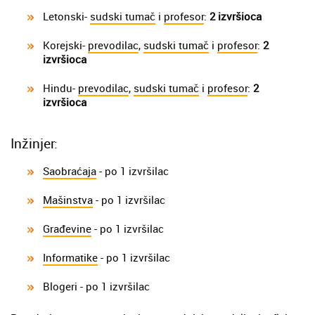
Letonski-
sudski tumač
i
profesor
:
2 izvršioca
Korejski-
prevodilac
,
sudski tumač
i
profesor
:
2
izvršioca
Hindu-
prevodilac
,
sudski tumač
i
profesor
:
2
izvršioca
Inžinjer:
Saobraćaja
- po 1 izvršilac
Mašinstva
- po 1 izvršilac
Građevine
- po 1 izvršilac
Informatike
- po 1 izvršilac
Blogeri - po 1 izvršilac