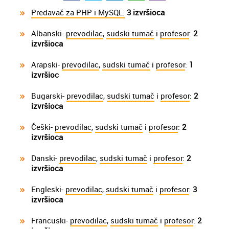
Predavač za PHP i MySQL:
3 izvršioca
Albanski-
prevodilac
,
sudski tumač
i
profesor
:
2
izvršioca
Arapski-
prevodilac
,
sudski tumač
i
profesor
:
1
izvršioc
Bugarski-
prevodilac
,
sudski tumač
i
profesor
:
2
izvršioca
Češki-
prevodilac
,
sudski tumač
i
profesor
:
2
izvršioca
Danski-
prevodilac
,
sudski tumač
i
profesor
:
2
izvršioca
Engleski-
prevodilac
,
sudski tumač
i
profesor
:
3
izvršioca
Francuski-
prevodilac
,
sudski tumač
i
profesor
:
2