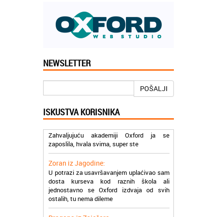
NEWSLETTER
Jelena iz Niša:
Mogu da pohvalim sve zaposlene u
Akademiji Oxford u Nišu jer su stvarno
POŠALJI
profesionalni i prenose znanje na odličan
način
ISKUSTVA KORISNIKA
Milica iz Beograda:
Zahvaljujuću akademiji Oxford ja se
zaposlila, hvala svima, super ste
Zoran iz Jagodine:
U potrazi za usavršavanjem uplaćivao sam
dosta kurseva kod raznih škola ali
jednostavno se Oxford izdvaja od svih
ostalih, tu nema dileme
Dragana iz Zaječara: