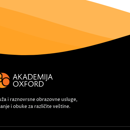
uža i raznovrsne obrazovne usluge,
nje i obuke za različite veštine.