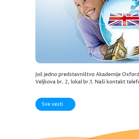
Još jedno predstavništvo Akademije Oxford,
Veljkova br. 2, lokal br.1. Naši kontakt te
Sve vesti