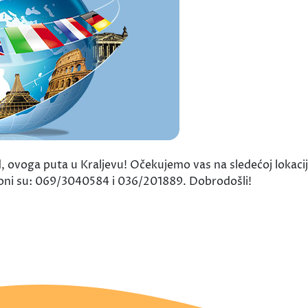
 ovoga puta u Kraljevu! Očekujemo vas na sledećoj lokacij
lefoni su: 069/3040584 i 036/201889. Dobrodošli!