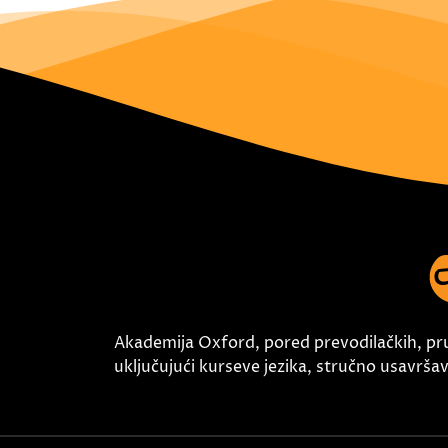
Akademija Oxford, pored prevodilačkih, pr
uključujući kurseve jezika, stručno usavršava