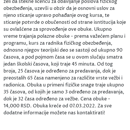
želi da stekne licencu za obavljanje poslova fizičkog
obezbeđenja, uzevši u obzir da je osnovni uslov za
njeno sticanje upravo pohađanje ovog kursa, te
sticanje potvrde o obučenosti od strane isntitucija koje
su ovlašćene za sprovođenje ove obuke. Ukupno
vreme trajanja polazne obuke - prema važećem planu i
programu, kurs za radnika fizičkog obezbeđenja,
odnosno njegov teorijski deo se sastoji od ukupno 90
časova, a pod pojmom časa se u ovom slučaju smatra
jedan školski časova, koji traje 45 minuta. Od tog
broja, 25 časova je određeno za predavanja, dok je
preostalih 65 časa namenjeno za različite vrste vežbi i
radionica. Obuka u primeni fizičke snage traje ukupno
35 časova, od kojih je samo 3 određeno za predavanja,
dok je 32 časa određeno za vežbe. Cena obuke -
14,000 RSD. Obuka kreće od 07.03.2022. Za sve
dodatne informacije možete nas kontaktirati!