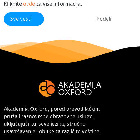
Kliknite
ovde
za više informacija.
Sve vesti
Podeli:
Akademija Oxford, pored prevodilačkih,
pruža i raznovrsne obrazovne usluge,
uključujući kurseve jezika, stručno
usavršavanje i obuke za različite veštine.