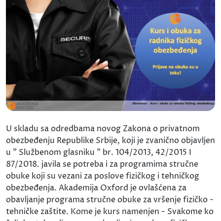
U skladu sa odredbama novog Zakona o privatnom
obezbeđenju Republike Srbije, koji je zvanično objavljen
u " Službenom glasniku " br. 104/2013, 42/2015 I
87/2018. javila se potreba i za programima stručne
obuke koji su vezani za poslove fizičkog i tehničkog
obezbeđenja. Akademija Oxford je ovlašćena za
obavljanje programa stručne obuke za vršenje fizičko -
tehničke zaštite. Kome je kurs namenjen - Svakome ko