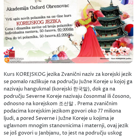
Kurs KOREJSKOG jezika Zvanični naziv za korejski jezik
se pomalo razlikuje na području Južne Koreje u kojoj ga
nazivaju hangukmal (korejski 한국말), dok ga na
području Severne Koreje nazivaju čosonmal ili čosono,
odnosno na korejskom 조선말 . Prema zvaničnim
podacima korejskim jezikom govori oko 77 miliona
ljudi, a pored Severne i Južne Koreje u kojima je
uglavnom mnogim stanovnicima i maternji, ovaj jezik
se još govori u Janbjanu, to jest na području uskog