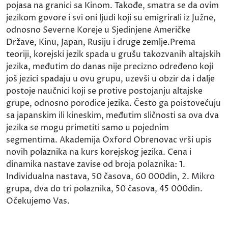
pojasa na granici sa Kinom. Takođe, smatra se da ovim
jezikom govore i svi oni ljudi koji su emigrirali iz Južne,
odnosno Severne Koreje u Sjedinjene Američke
Države, Kinu, Japan, Rusiju i druge zemlje.Prema
teoriji, korejski jezik spada u grušu takozvanih altajskih
jezika, međutim do danas nije precizno određeno koji
još jezici spadaju u ovu grupu, uzevši u obzir da i dalje
postoje naučnici koji se protive postojanju altajske
grupe, odnosno porodice jezika. Često ga poistovećuju
sa japanskim ili kineskim, međutim sličnosti sa ova dva
jezika se mogu primetiti samo u pojednim
segmentima. Akademija Oxford Obrenovac vrši upis
novih polaznika na kurs korejskog jezika. Cena i
dinamika nastave zavise od broja polaznika: 1.
Individualna nastava, 50 časova, 60 000din, 2. Mikro
grupa, dva do tri polaznika, 50 časova, 45 000din.
Očekujemo Vas.