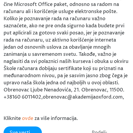
čine Microsoft Office paket, odnosno sa radom na
računaru ali i korišćenje usluge elektronske pošte.
Koliko je poznavanje rada na računaru važno
saznaćete, ako ne pre onda sigurno kada budete prvi
put aplicirali za gotovo svaki posao, jer je poznavanje
rada na računaru, uz aktivno korišćenje interneta
jedan od osnovnih uslova za obavljanje mnogih
zanimanja u savremenom svetu. Takođe, važno je
naglasiti da svi polaznici naših kurseva i obuka u okviru
Škole računara dobijaju sertifikate koji su priznati na
međunarodnom nivou, pa je sasvim jasno zbog čega je
upravo naša škola jedna od najboljih u ovoj oblasti.
Obrenovac Ljube Nenadovića, 21. Obrenovac, 11500.
+38160 6011402,obrenovac@akademijaoxford.com,
Kliknite
ovde
za više informacija.
Sve vesti
Podeli: