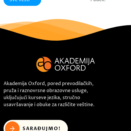
Akademija Oxford, pored prevodilačkih,
pruža i raznovrsne obrazovne usluge,
uključujući kurseve jezika, stručno
usavršavanje i obuke za različite veštine.
SARAĐUJMO!