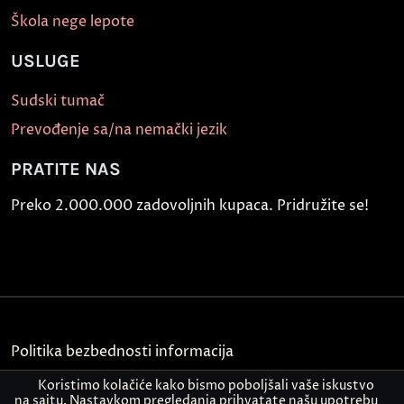
Škola nege lepote
USLUGE
Sudski tumač
Prevođenje sa/na nemački jezik
PRATITE NAS
Preko 2.000.000 zadovoljnih kupaca. Pridružite se!
Politika bezbednosti informacija
Koristimo kolačiće kako bismo poboljšali vaše iskustvo
Kontakt
na sajtu. Nastavkom pregledanja prihvatate našu upotrebu