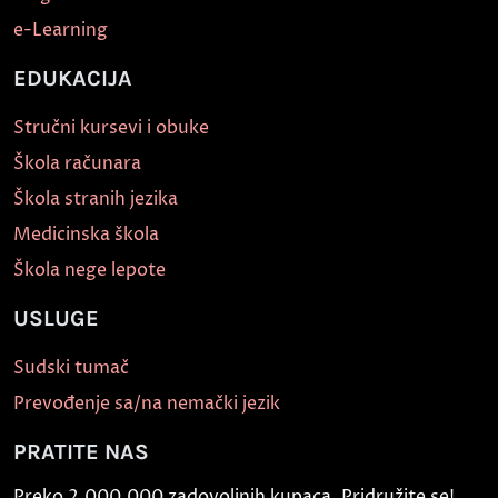
e-Learning
EDUKACIJA
Stručni kursevi i obuke
Škola računara
Škola stranih jezika
Medicinska škola
Škola nege lepote
USLUGE
Sudski tumač
Prevođenje sa/na nemački jezik
PRATITE NAS
Preko 2.000.000 zadovoljnih kupaca. Pridružite se!