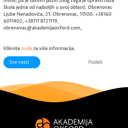
nivou, pa je sasvim jasno zbog čega je upravo naša
škola jedna od najboljih u ovoj oblasti. Obrenovac
Ljube Nenadovića, 21. Obrenovac, 11500. +38160
6011402, +38111 8721119,
obrenovac@akademijaoxford.com,
Kliknite
ovde
za više informacija.
Sve vesti
Podeli: