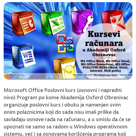
Microsoft Office Poslovni kurs (osnovni i napredni
nivo) Program po kome Akademija Oxford Obrenivac
organizuje poslovni kurs i obuku je namenjen svim
onim polaznicima koji do sada nisu imali prilike da
savladaju osnove rada na računaru, a u smislu da će se
upoznati ne samo sa radom u Windows operativnom
sistemu, već i sa osnovama korišćenja programa koji