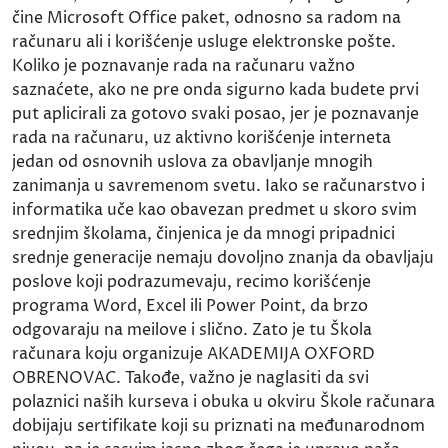
čine Microsoft Office paket, odnosno sa radom na
računaru ali i korišćenje usluge elektronske pošte.
Koliko je poznavanje rada na računaru važno
saznaćete, ako ne pre onda sigurno kada budete prvi
put aplicirali za gotovo svaki posao, jer je poznavanje
rada na računaru, uz aktivno korišćenje interneta
jedan od osnovnih uslova za obavljanje mnogih
zanimanja u savremenom svetu. Iako se računarstvo i
informatika uče kao obavezan predmet u skoro svim
srednjim školama, činjenica je da mnogi pripadnici
srednje generacije nemaju dovoljno znanja da obavljaju
poslove koji podrazumevaju, recimo korišćenje
programa Word, Excel ili Power Point, da brzo
odgovaraju na meilove i slično. Zato je tu Škola
računara koju organizuje AKADEMIJA OXFORD
OBRENOVAC. Takođe, važno je naglasiti da svi
polaznici naših kurseva i obuka u okviru Škole računara
dobijaju sertifikate koji su priznati na međunarodnom