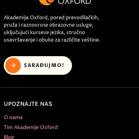
Akademija Oxford, pored prevodilačkih,
pruža i raznovrsne obrazovne usluge,
uključujući kurseve jezika, stručno
usavršavanje i obuke za različite veštine.
SARAĐUJMO!
UPOZNAJTE NAS
O nama
Tim Akademije Oxford
Blog