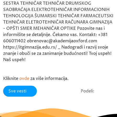
SESTRA TEHNIČAR TEHNIČAR DRUMSKOG
SAOBRAĆAJA ELEKTROTEHNIČAR INFORMACIONIH
TEHNOLOGIJA ŠUMARSKI TEHNIČAR FARMACEUTSKI
TEHNIČAR ELETROTEHNIČAR RAČUNARA GIMNAZIJA
- OPŠTI SMER MEHANIČAR OPTIKE Pozovite nas i
informišite se detaljnije. Čekamo vas. Kontakt: +381
606011402 obrenovac@akademijaoxford.com
https://itgimnazija.edu.rs/ _ Nadogradi i razvij svoje
znanje i obuči se za zanimanje budućnosti! Tvoj uspeh!
Naš uspeh!
Kliknite
ovde
za više informacija.
Sve vesti
Podeli: