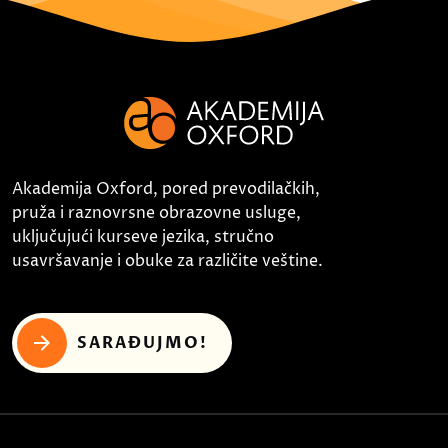
Akademija Oxford, pored prevodilačkih,
pruža i raznovrsne obrazovne usluge,
uključujući kurseve jezika, stručno
usavršavanje i obuke za različite veštine.
SARAĐUJMO!