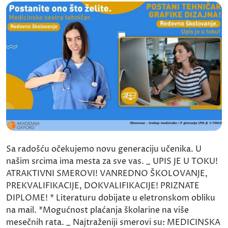
Sa radošću očekujemo novu generaciju učenika. U
našim srcima ima mesta za sve vas. _ UPIS JE U TOKU!
ATRAKTIVNI SMEROVI! VANREDNO ŠKOLOVANJE,
PREKVALIFIKACIJE, DOKVALIFIKACIJE! PRIZNATE
DIPLOME! * Literaturu dobijate u eletronskom obliku
na mail. *Mogućnost plaćanja školarine na više
mesečnih rata. _ Najtraženiji smerovi su: MEDICINSKA