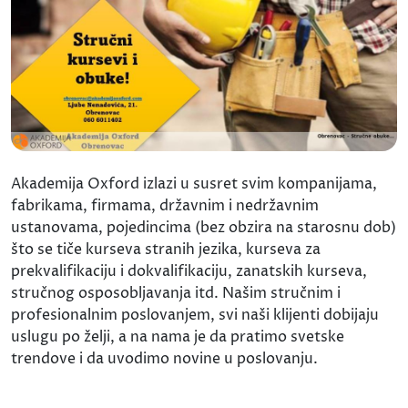
Akademija Oxford izlazi u susret svim kompanijama,
fabrikama, firmama, državnim i nedržavnim
ustanovama, pojedincima (bez obzira na starosnu dob)
što se tiče kurseva stranih jezika, kurseva za
prekvalifikaciju i dokvalifikaciju, zanatskih kurseva,
stručnog osposobljavanja itd. Našim stručnim i
profesionalnim poslovanjem, svi naši klijenti dobijaju
uslugu po želji, a na nama je da pratimo svetske
trendove i da uvodimo novine u poslovanju.