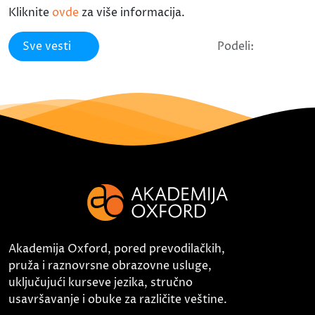
Kliknite
ovde
za više informacija.
Sve vesti
Podeli:
Akademija Oxford, pored prevodilačkih,
pruža i raznovrsne obrazovne usluge,
uključujući kurseve jezika, stručno
usavršavanje i obuke za različite veštine.