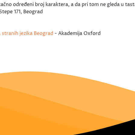
čno određeni broj karaktera, a da pri tom ne gleda u tasta
tepe 171, Beograd
a stranih jezika Beograd
- Akademija Oxford