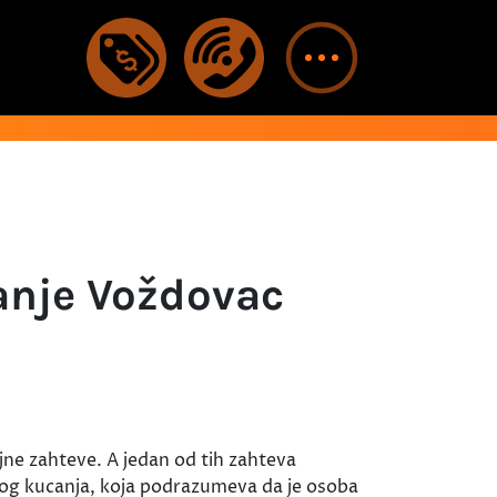
canje Voždovac
jne zahteve. A jedan od tih zahteva
zog kucanja, koja podrazumeva da je osoba