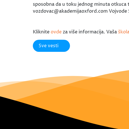
sposobna da u toku jednog minuta otkuca ta
vozdovac@akademijaoxford.com Vojvode S
Kliknite
ovde
za više informacija. Vaša
škol
Sve vesti