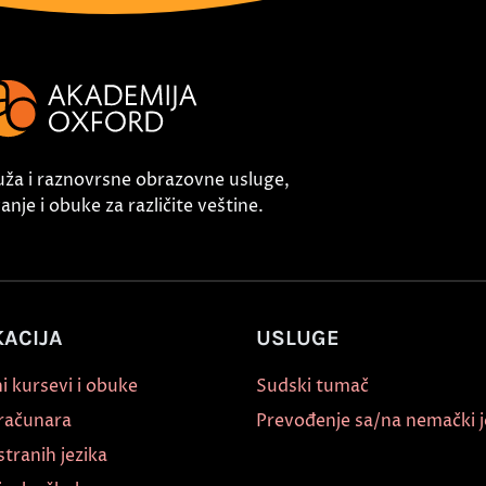
uža i raznovrsne obrazovne usluge,
nje i obuke za različite veštine.
ACIJA
USLUGE
i kursevi i obuke
Sudski tumač
 računara
Prevođenje sa/na nemački j
stranih jezika