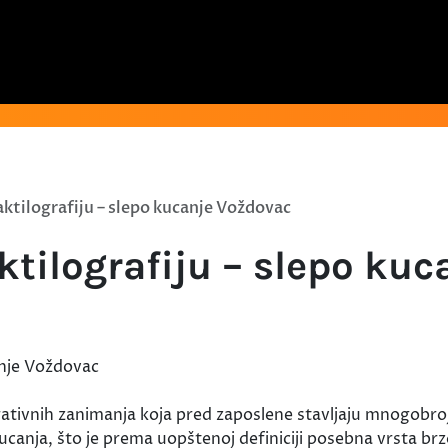
aktilografiju – slepo kucanje Voždovac
ktilografiju – slepo ku
rativnih zanimanja koja pred zaposlene stavljaju mnogobro
anja, što je prema uopštenoj definiciji posebna vrsta br