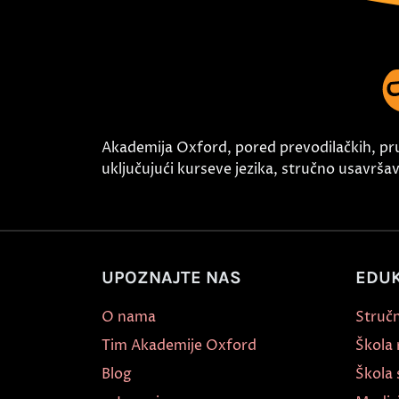
Akademija Oxford, pored prevodilačkih, pr
uključujući kurseve jezika, stručno usavršava
UPOZNAJTE NAS
EDUK
O nama
Stručn
Tim Akademije Oxford
Škola
Blog
Škola 