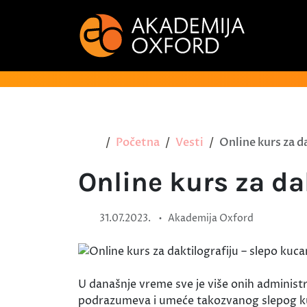
Početna
Vesti
Online kurs za d
Online kurs za da
•
31.07.2023.
Akademija Oxford
U današnje vreme sve je više onih administ
podrazumeva i umeće takozvanog slepog kuc