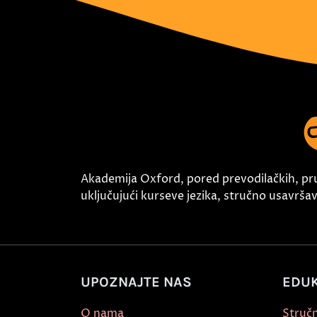
Akademija Oxford, pored prevodilačkih, pr
uključujući kurseve jezika, stručno usavršava
UPOZNAJTE NAS
EDUK
O nama
Stručn