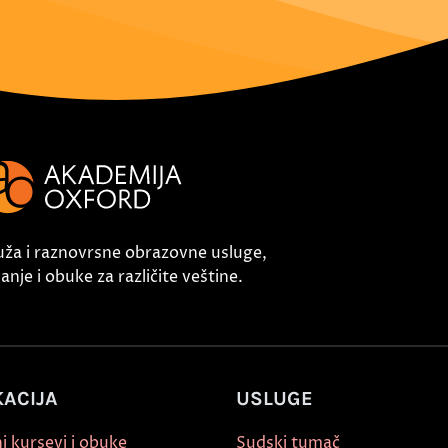
uža i raznovrsne obrazovne usluge,
nje i obuke za različite veštine.
ACIJA
USLUGE
i kursevi i obuke
Sudski tumač