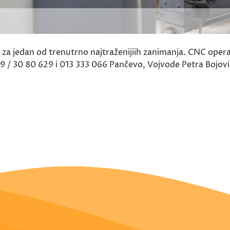
dan od trenutrno najtraženijiih zanimanja. CNC operateri
069 / 30 80 629 i 013 333 066 Pančevo, Vojvode Petra Bojovi