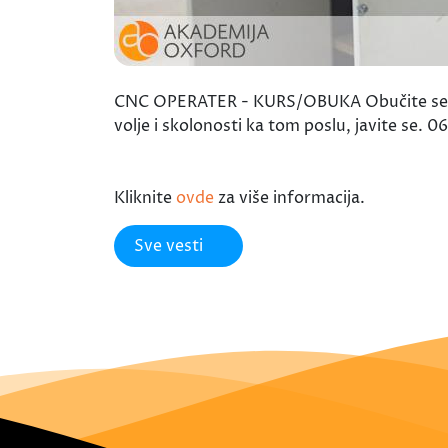
CNC OPERATER - KURS/OBUKA Obučite se za je
volje i skolonosti ka tom poslu, javite se. 
Kliknite
ovde
za više informacija.
Sve vesti