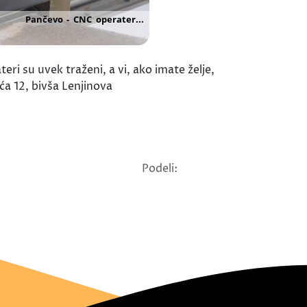
 su uvek traženi, a vi, ako imate želje,
ća 12, bivša Lenjinova
Podeli: