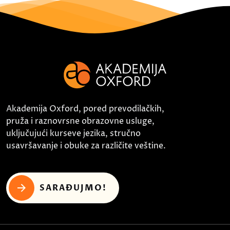
Akademija Oxford, pored prevodilačkih,
pruža i raznovrsne obrazovne usluge,
uključujući kurseve jezika, stručno
usavršavanje i obuke za različite veštine.
SARAĐUJMO!