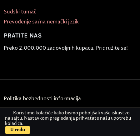
Sudski tumač
Prevođenje sa/na nemački jezik
PRATITE NAS
Preko 2.000.000 zadovoljnih kupaca. Pridružite se!
Politika bezbednosti informacija
Kontakt
Koristimo kolačiće kako bismo poboljšali vaše iskustvo
na sajtu. Nastavkom pregledanja prihvatate našu upotrebu
kolačića.
© Akademija Oxford 2026.
U redu