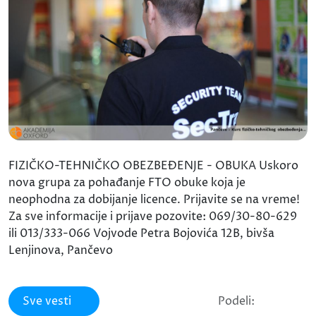
FIZIČKO-TEHNIČKO OBEZBEĐENJE - OBUKA Uskoro
nova grupa za pohađanje FTO obuke koja je
neophodna za dobijanje licence. Prijavite se na vreme!
Za sve informacije i prijave pozovite: 069/30-80-629
ili 013/333-066 Vojvode Petra Bojovića 12B, bivša
Lenjinova, Pančevo
Sve vesti
Podeli: