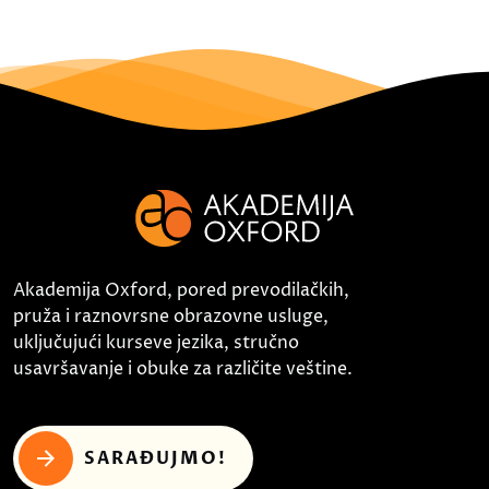
Akademija Oxford, pored prevodilačkih,
pruža i raznovrsne obrazovne usluge,
uključujući kurseve jezika, stručno
usavršavanje i obuke za različite veštine.
SARAĐUJMO!