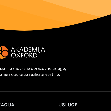
uža i raznovrsne obrazovne usluge,
nje i obuke za različite veštine.
ACIJA
USLUGE