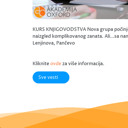
KURS KNJIGOVODSTVA Nova grupa počinje sa 
naizgled komplikovanog zanata. Ali...sa nam
Lenjinova, Pančevo
Kliknite
ovde
za više informacija.
Sve vesti