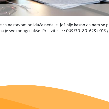
nastavom od iduće nedelje. Još nije kasno da nam se prid
a je sve mnogo lakše. Prijavite se : 069/30-80-629 i 013 