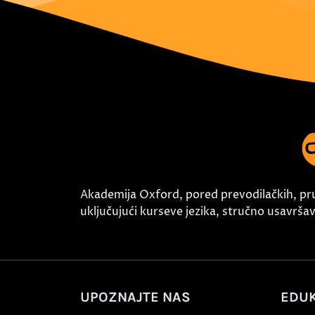
Akademija Oxford, pored prevodilačkih, pr
uključujući kurseve jezika, stručno usavršava
UPOZNAJTE NAS
EDUK