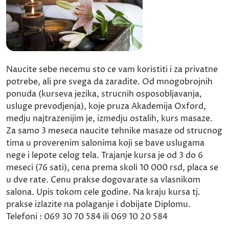
Naucite sebe necemu sto ce vam koristiti i za privatne
potrebe, ali pre svega da zaradite. Od mnogobrojnih
ponuda (kurseva jezika, strucnih osposobljavanja,
usluge prevodjenja), koje pruza Akademija Oxford,
medju najtrazenijim je, izmedju ostalih, kurs masaze.
Za samo 3 meseca naucite tehnike masaze od strucnog
tima u proverenim salonima koji se bave uslugama
nege i lepote celog tela. Trajanje kursa je od 3 do 6
meseci (76 sati), cena prema skoli 10 000 rsd, placa se
u dve rate. Cenu prakse dogovarate sa vlasnikom
salona. Upis tokom cele godine. Na kraju kursa tj.
prakse izlazite na polaganje i dobijate Diplomu.
Telefoni : 069 30 70 584 ili 069 10 20 584