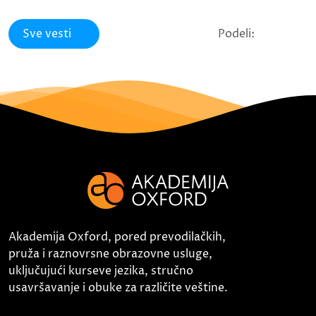
Sve vesti
Podeli:
Akademija Oxford, pored prevodilačkih,
pruža i raznovrsne obrazovne usluge,
uključujući kurseve jezika, stručno
usavršavanje i obuke za različite veštine.