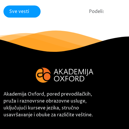
Sve vesti
Podeli:
Akademija Oxford, pored prevodilačkih,
pruža i raznovrsne obrazovne usluge,
uključujući kurseve jezika, stručno
usavršavanje i obuke za različite veštine.