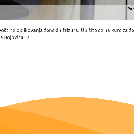
ine oblikovanja ženskih frizura. Upišite se na kurs za že
a Bojovića 12