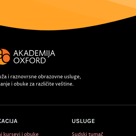
uža i raznovrsne obrazovne usluge,
nje i obuke za različite veštine.
ACIJA
USLUGE
i kursevi i obuke
Sudski tumač