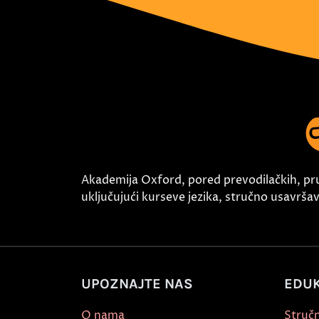
Akademija Oxford, pored prevodilačkih, pr
uključujući kurseve jezika, stručno usavršava
UPOZNAJTE NAS
EDUK
O nama
Stručn