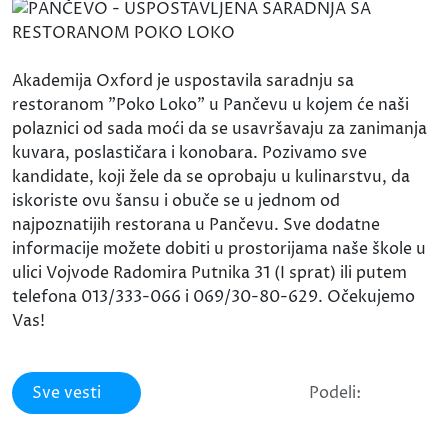
Akademija Oxford je uspostavila saradnju sa
restoranom "Poko Loko" u Pančevu u kojem će naši
polaznici od sada moći da se usavršavaju za zanimanja
kuvara, poslastičara i konobara. Pozivamo sve
kandidate, koji žele da se oprobaju u kulinarstvu, da
iskoriste ovu šansu i obuče se u jednom od
najpoznatijih restorana u Pančevu. Sve dodatne
informacije možete dobiti u prostorijama naše škole u
ulici Vojvode Radomira Putnika 31 (I sprat) ili putem
telefona 013/333-066 i 069/30-80-629. Očekujemo
Vas!
Sve vesti
Podeli: