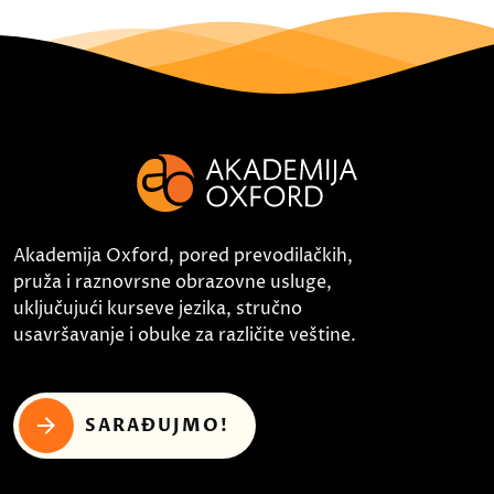
Akademija Oxford, pored prevodilačkih,
pruža i raznovrsne obrazovne usluge,
uključujući kurseve jezika, stručno
usavršavanje i obuke za različite veštine.
SARAĐUJMO!