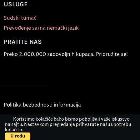
USLUGE
Sudski tumač
Prevođenje sa/na nemački jezik
PRATITE NAS
Preko 2.000.000 zadovoljnih kupaca. Pridružite se!
Politika bezbednosti informacija
Kontakt
Koristimo kolačiće kako bismo poboljšali vaše iskustvo
na sajtu. Nastavkom pregledanja prihvatate našu upotrebu
kolačića.
© Akademija Oxford 2026.
U redu