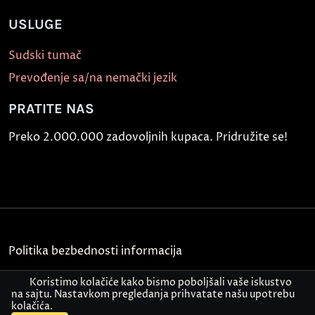
USLUGE
Sudski tumač
Prevođenje sa/na nemački jezik
PRATITE NAS
Preko 2.000.000 zadovoljnih kupaca. Pridružite se!
Politika bezbednosti informacija
Kontakt
Koristimo kolačiće kako bismo poboljšali vaše iskustvo
na sajtu. Nastavkom pregledanja prihvatate našu upotrebu
kolačića.
© Akademija Oxford 2026.