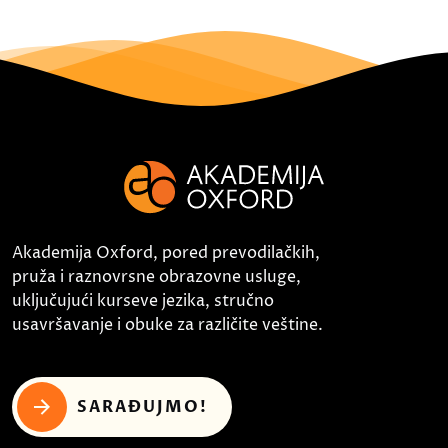
Akademija Oxford, pored prevodilačkih,
pruža i raznovrsne obrazovne usluge,
uključujući kurseve jezika, stručno
usavršavanje i obuke za različite veštine.
SARAĐUJMO!