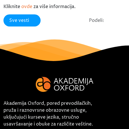
Kliknite
ovde
za više informacija.
Sve vesti
Podeli:
Akademija Oxford, pored prevodilačkih,
pruža i raznovrsne obrazovne usluge,
uključujući kurseve jezika, stručno
usavršavanje i obuke za različite veštine.