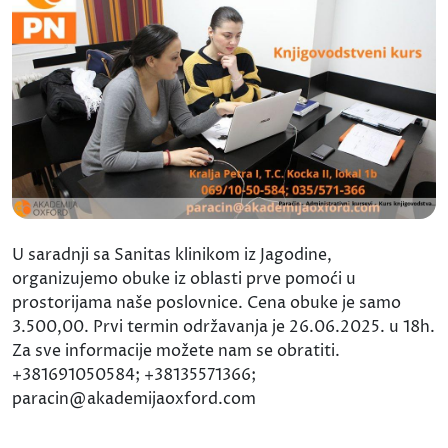
U saradnji sa Sanitas klinikom iz Jagodine,
organizujemo obuke iz oblasti prve pomoći u
prostorijama naše poslovnice. Cena obuke je samo
3.500,00. Prvi termin održavanja je 26.06.2025. u 18h.
Za sve informacije možete nam se obratiti.
+381691050584; +38135571366;
paracin@akademijaoxford.com