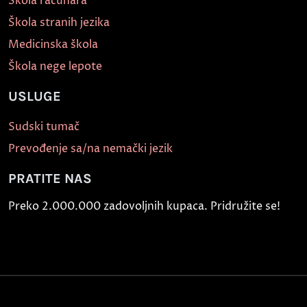
Škola računara
Škola stranih jezika
Medicinska škola
Škola nege lepote
USLUGE
Sudski tumač
Prevođenje sa/na nemački jezik
PRATITE NAS
Preko 2.000.000 zadovoljnih kupaca. Pridružite se!