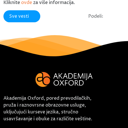
Kliknite
ovde
za više informacija.
Sve vesti
Podeli:
Akademija Oxford, pored prevodilačkih,
pruža i raznovrsne obrazovne usluge,
uključujući kurseve jezika, stručno
usavršavanje i obuke za različite veštine.