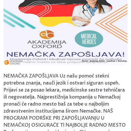
NEMAČKA ZAPOŠLJAVA Uz našu pomoć stekni
potrebna znanja, nauči jezik i ostvari siguran uspeh.
Prijavi se za posao lekara, medicinske sestre tehničara
ili negovatelja. Najprestižnija kompanija u Nemačkoj
pronaći će radno mesto baš za tebe u najboljim
zdravstvenim institucijama širom Nemačke. NAŠ
PROGRAM PODRŠKE PRI ZAPOŠLJAVANJU U
NEMAČKOJ OSIGURAĆE Tl NAJBOLJE RADNO MESTO