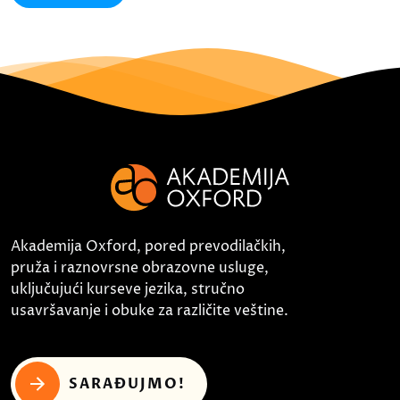
Akademija Oxford, pored prevodilačkih,
pruža i raznovrsne obrazovne usluge,
uključujući kurseve jezika, stručno
usavršavanje i obuke za različite veštine.
SARAĐUJMO!