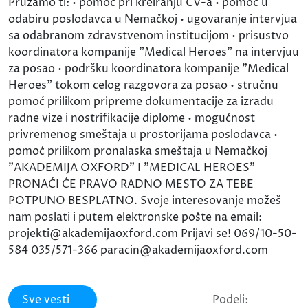
Pružamo ti: • pomoć pri kreiranju CV-a • pomoć u
odabiru poslodavca u Nemačkoj • ugovaranje intervjua
sa odabranom zdravstvenom institucijom • prisustvo
koordinatora kompanije ”Medical Heroes” na intervjuu
za posao • podršku koordinatora kompanije ”Medical
Heroes” tokom celog razgovora za posao • stručnu
pomoć prilikom pripreme dokumentacije za izradu
radne vize i nostrifikacije diplome • mogućnost
privremenog smeštaja u prostorijama poslodavca •
pomoć prilikom pronalaska smeštaja u Nemačkoj
"AKADEMIJA OXFORD" I "MEDICAL HEROES"
PRONAĆI ĆE PRAVO RADNO MESTO ZA TEBE
POTPUNO BESPLATNO. Svoje interesovanje možeš
nam poslati i putem elektronske pošte na email:
projekti@akademijaoxford.com Prijavi se! 069/10-50-
584 035/571-366 paracin@akademijaoxford.com
Sve vesti
Podeli: