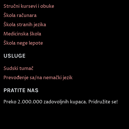
Stručni kursevi i obuke
Škola računara
Škola stranih jezika
Medicinska škola
Škola nege lepote
USLUGE
Sudski tumač
Prevođenje sa/na nemački jezik
PRATITE NAS
Preko 2.000.000 zadovoljnih kupaca. Pridružite se!