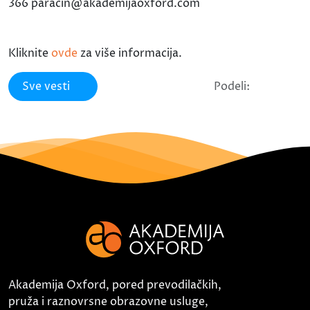
366 paracin@akademijaoxford.com
Kliknite
ovde
za više informacija.
Sve vesti
Podeli:
Akademija Oxford, pored prevodilačkih,
pruža i raznovrsne obrazovne usluge,