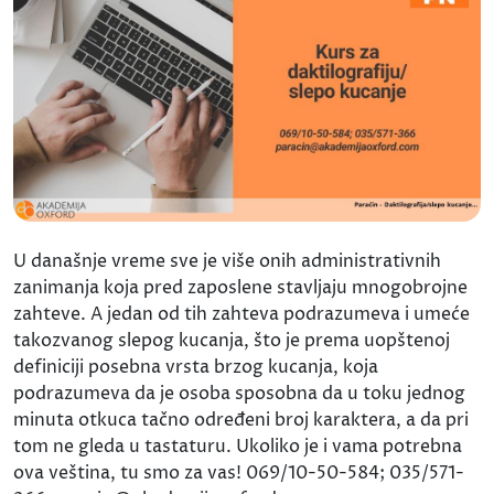
U današnje vreme sve je više onih administrativnih
zanimanja koja pred zaposlene stavljaju mnogobrojne
zahteve. A jedan od tih zahteva podrazumeva i umeće
takozvanog slepog kucanja, što je prema uopštenoj
definiciji posebna vrsta brzog kucanja, koja
podrazumeva da je osoba sposobna da u toku jednog
minuta otkuca tačno određeni broj karaktera, a da pri
tom ne gleda u tastaturu. Ukoliko je i vama potrebna
ova veština, tu smo za vas! 069/10-50-584; 035/571-