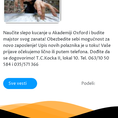
Naučite slepo kucanje u Akademiji Oxford i budite
majstor svog zanata! Obezbedite sebi mogućnost za
novo zaposlenje! Upis novih polaznika je u toku! Vaše
prijave očekujemo lično ili putem telefona. Dođite da
se dogovorimo! T.C.Kocka II, lokal 10. Tel. 063/10 50
584 i 035/571 366
Sve vesti
Podeli: