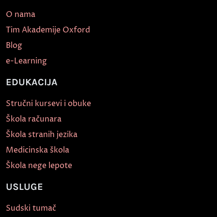
O nama
Tim Akademije Oxford
Blog
e-Learning
EDUKACIJA
Stručni kursevi i obuke
Škola računara
Škola stranih jezika
Medicinska škola
Škola nege lepote
USLUGE
Sudski tumač