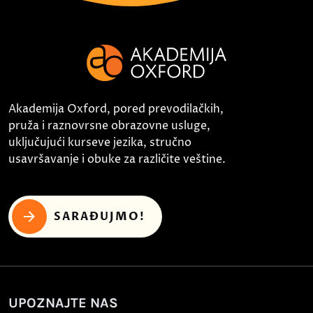
Akademija Oxford, pored prevodilačkih,
pruža i raznovrsne obrazovne usluge,
uključujući kurseve jezika, stručno
usavršavanje i obuke za različite veštine.
SARAĐUJMO!
UPOZNAJTE NAS