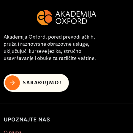
Akademija Oxford, pored prevodilačkih,
pruža i raznovrsne obrazovne usluge,
uključujući kurseve jezika, stručno
usavršavanje i obuke za različite veštine.
SARAĐUJMO!
UPOZNAJTE NAS
O nama