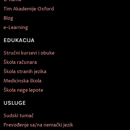
Tim Akademije Oxford
Blog
e-Learning
EDUKACIJA
Stručni kursevi i obuke
Škola računara
Škola stranih jezika
Medicinska škola
Škola nege lepote
USLUGE
Sudski tumač
Prevođenje sa/na nemački jezik