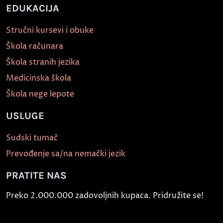
EDUKACIJA
Stručni kursevi i obuke
Škola računara
Škola stranih jezika
Medicinska škola
Škola nege lepote
USLUGE
Sudski tumač
Prevođenje sa/na nemački jezik
PRATITE NAS
Preko 2.000.000 zadovoljnih kupaca. Pridružite se!