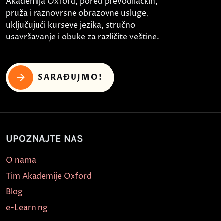
Akademija Oxford, pored prevodilačkih,
pruža i raznovrsne obrazovne usluge,
uključujući kurseve jezika, stručno
usavršavanje i obuke za različite veštine.
SARAĐUJMO!
UPOZNAJTE NAS
O nama
Tim Akademije Oxford
Blog
e-Learning