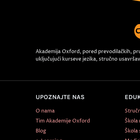
Akademija Oxford, pored prevodilačkih, pr
uključujući kurseve jezika, stručno usavršava
UPOZNAJTE NAS
EDUK
O nama
Stručn
Tim Akademije Oxford
Škola
Blog
Škola 