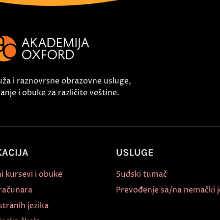
uža i raznovrsne obrazovne usluge,
nje i obuke za različite veštine.
ACIJA
USLUGE
i kursevi i obuke
Sudski tumač
 računara
Prevođenje sa/na nemački j
stranih jezika