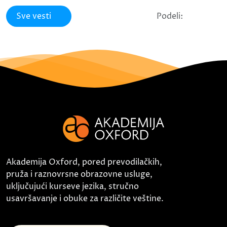
Sve vesti
Podeli:
Akademija Oxford, pored prevodilačkih,
pruža i raznovrsne obrazovne usluge,
uključujući kurseve jezika, stručno
usavršavanje i obuke za različite veštine.