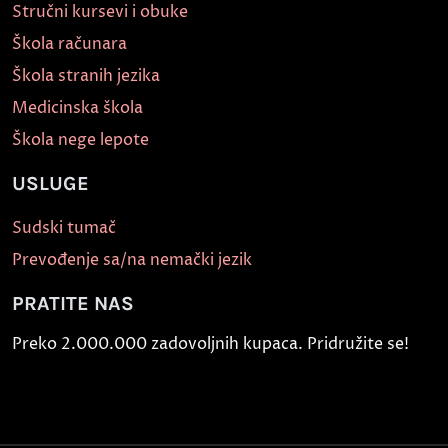
Stručni kursevi i obuke
Škola računara
Škola stranih jezika
Medicinska škola
Škola nege lepote
USLUGE
Sudski tumač
Prevođenje sa/na nemački jezik
PRATITE NAS
Preko 2.000.000 zadovoljnih kupaca. Pridružite se!