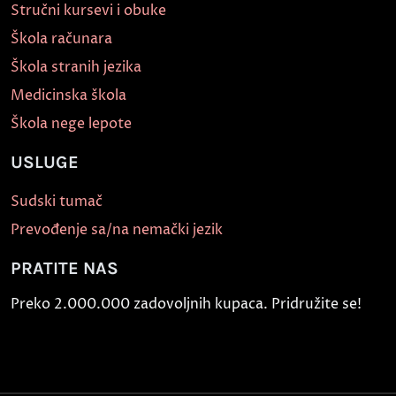
Stručni kursevi i obuke
Škola računara
Škola stranih jezika
Medicinska škola
Škola nege lepote
USLUGE
Sudski tumač
Prevođenje sa/na nemački jezik
PRATITE NAS
Preko 2.000.000 zadovoljnih kupaca. Pridružite se!