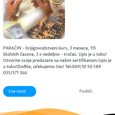
PARAĆIN - Knjigovodstveni kurs, 3 meseca, 115
školskih časova, 3 x nedeljno - tročas. Upis je u toku!
Otvorite svoje preduzeće sa našim sertifikatom.Upis je
u toku!Dođite, očekujemo Vas! Tel:069/10 50 584
035/571 366
Sve vesti
Podeli: