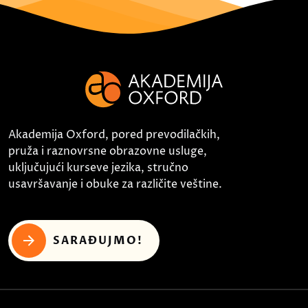
Akademija Oxford, pored prevodilačkih,
pruža i raznovrsne obrazovne usluge,
uključujući kurseve jezika, stručno
usavršavanje i obuke za različite veštine.
SARAĐUJMO!