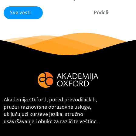
Sve vesti
Podeli:
Akademija Oxford, pored prevodilačkih,
pruža i raznovrsne obrazovne usluge,
uključujući kurseve jezika, stručno
usavršavanje i obuke za različite veštine.