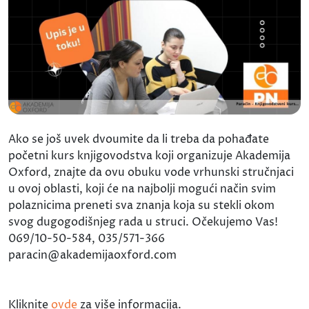
Ako se još uvek dvoumite da li treba da pohađate
početni kurs knjigovodstva koji organizuje Akademija
Oxford, znajte da ovu obuku vode vrhunski stručnjaci
u ovoj oblasti, koji će na najbolji mogući način svim
polaznicima preneti sva znanja koja su stekli okom
svog dugogodišnjeg rada u struci. Očekujemo Vas!
069/10-50-584, 035/571-366
paracin@akademijaoxford.com
Kliknite
ovde
za više informacija.