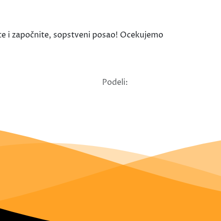
te i započnite, sopstveni posao! Ocekujemo
Podeli: