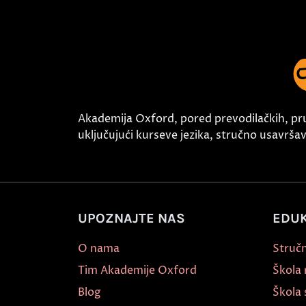
Akademija Oxford, pored prevodilačkih, pr
uključujući kurseve jezika, stručno usavršava
UPOZNAJTE NAS
EDUK
O nama
Stručn
Tim Akademije Oxford
Škola
Blog
Škola 