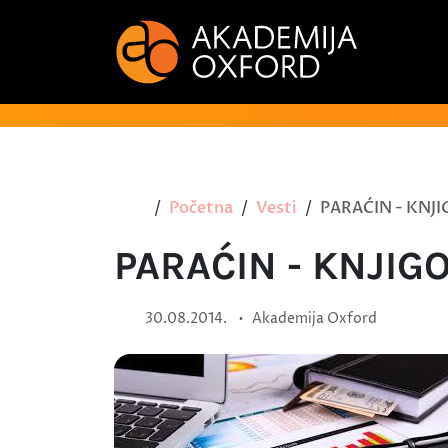
Početna
Vesti
PARAĆIN - KNJ
PARAĆIN - KNJIG
•
30.08.2014.
Akademija Oxford