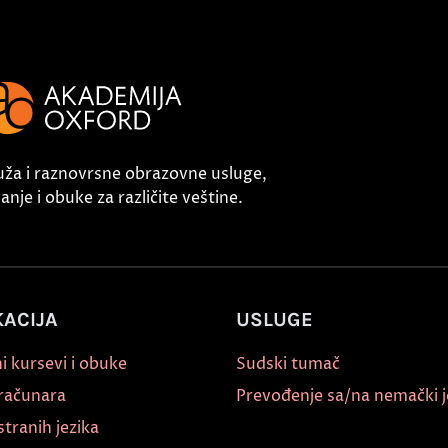
uža i raznovrsne obrazovne usluge,
nje i obuke za različite veštine.
ACIJA
USLUGE
i kursevi i obuke
Sudski tumač
 računara
Prevođenje sa/na nemački j
stranih jezika