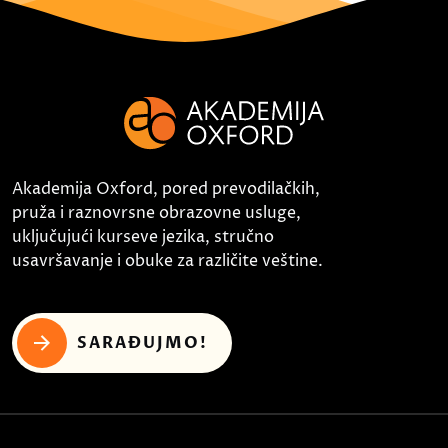
Akademija Oxford, pored prevodilačkih,
pruža i raznovrsne obrazovne usluge,
uključujući kurseve jezika, stručno
usavršavanje i obuke za različite veštine.
SARAĐUJMO!