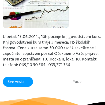
U petak 13.06.2014., 16h počinje knjigovodstveni kurs.
Knjigovodstveni kurs traje 3 meseca/115 školskih
časova. Cena kursa samo 30.000 rsd! Usavršite se i
započnite, sopstveni posao! Očekujemo Vaše prijave,
mesta su ograničena! T.C.Kocka II, lokal 10. Kontakt
telefoni: 069/10 50 584 i 035/571 366
Sve vesti
Podeli: