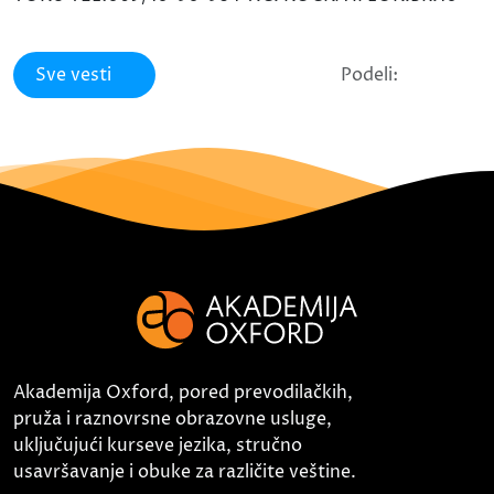
Sve vesti
Podeli:
Akademija Oxford, pored prevodilačkih,
pruža i raznovrsne obrazovne usluge,
uključujući kurseve jezika, stručno
usavršavanje i obuke za različite veštine.