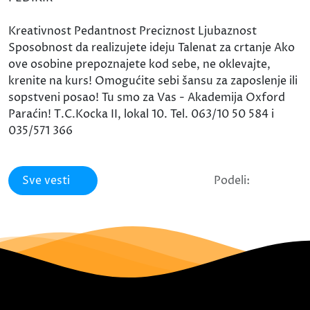
Kreativnost Pedantnost Preciznost Ljubaznost
Sposobnost da realizujete ideju Talenat za crtanje Ako
ove osobine prepoznajete kod sebe, ne oklevajte,
krenite na kurs! Omogućite sebi šansu za zaposlenje ili
sopstveni posao! Tu smo za Vas - Akademija Oxford
Paraćin! T.C.Kocka II, lokal 10. Tel. 063/10 50 584 i
035/571 366
Sve vesti
Podeli: