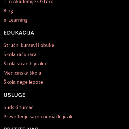
Tim Akademije Oxford
Blog
e-Learning
EDUKACIJA
Stručni kursevi i obuke
Škola računara
Škola stranih jezika
Medicinska škola
Škola nege lepote
USLUGE
Sudski tumač
Prevođenje sa/na nemački jezik