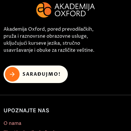
Akademija Oxford, pored prevodilačkih,
pruža i raznovrsne obrazovne usluge,
uključujući kurseve jezika, stručno
usavršavanje i obuke za različite veštine.
SARAĐUJMO!
UPOZNAJTE NAS
O nama