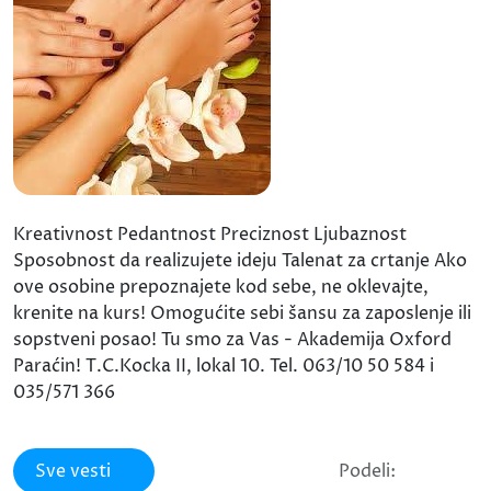
Kreativnost Pedantnost Preciznost Ljubaznost
Sposobnost da realizujete ideju Talenat za crtanje Ako
ove osobine prepoznajete kod sebe, ne oklevajte,
krenite na kurs! Omogućite sebi šansu za zaposlenje ili
sopstveni posao! Tu smo za Vas - Akademija Oxford
Paraćin! T.C.Kocka II, lokal 10. Tel. 063/10 50 584 i
035/571 366
Sve vesti
Podeli: