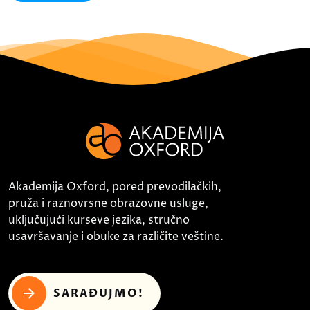
Akademija Oxford, pored prevodilačkih,
pruža i raznovrsne obrazovne usluge,
uključujući kurseve jezika, stručno
usavršavanje i obuke za različite veštine.
SARAĐUJMO!