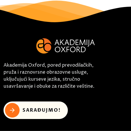
Akademija Oxford, pored prevodilačkih,
pruža i raznovrsne obrazovne usluge,
uključujući kurseve jezika, stručno
usavršavanje i obuke za različite veštine.
SARAĐUJMO!