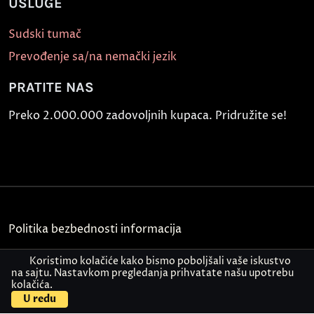
USLUGE
Sudski tumač
Prevođenje sa/na nemački jezik
PRATITE NAS
Preko 2.000.000 zadovoljnih kupaca. Pridružite se!
Politika bezbednosti informacija
Kontakt
Koristimo kolačiće kako bismo poboljšali vaše iskustvo
na sajtu. Nastavkom pregledanja prihvatate našu upotrebu
kolačića.
© Akademija Oxford 2026.
U redu