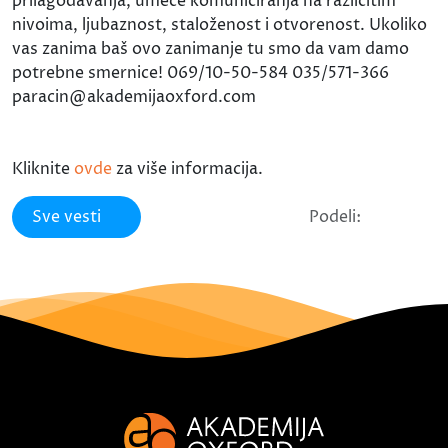
prilagođavanja, umeće komuniciranja na različitim
nivoima, ljubaznost, staloženost i otvorenost. Ukoliko
vas zanima baš ovo zanimanje tu smo da vam damo
potrebne smernice! 069/10-50-584 035/571-366
paracin@akademijaoxford.com
Kliknite
ovde
za više informacija.
Sve vesti
Podeli: