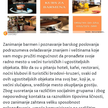
Zanimanje barmen i poznavanje barskog poslovanja
podrazumeva ovladavanje znanjem i veštinama koje
vam mogu pružiti mogućnost da pronađete svoje
radno mesto u većini turističkih i ugostiteljskih
objekata. Bilo da su u pitanju hoteli, kafei, restorani,
noćni klubovi ili turistički brodovi-kruzeri, svaki od
ovih ugostiteljskih objekata ima svoj bar, koji je, u
većini slučajeva, središnje mesto okupljanja gostiju.
Zbog susretanja sa različitim socijalnim grupama i zbog
neposrednog kontakta sa raznolikim tipovima ličnosti,
ovo zanimanje zahteva veliku sposobnost