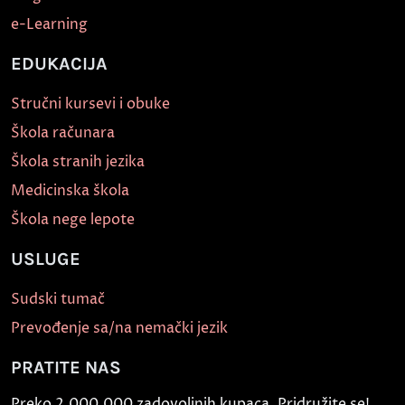
e-Learning
EDUKACIJA
Stručni kursevi i obuke
Škola računara
Škola stranih jezika
Medicinska škola
Škola nege lepote
USLUGE
Sudski tumač
Prevođenje sa/na nemački jezik
PRATITE NAS
Preko 2.000.000 zadovoljnih kupaca. Pridružite se!