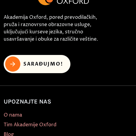
Akademija Oxford, pored prevodilačkih,
pruža i raznovrsne obrazovne usluge,
uključujući kurseve jezika, stručno
usavršavanje i obuke za različite veštine.
SARAĐUJMO!
UPOZNAJTE NAS
O nama
Tim Akademije Oxford
Blog